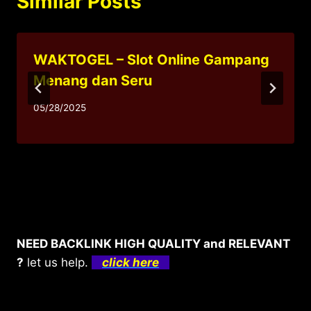
Similar Posts
WAKTOGEL – Slot Online Gampang
Menang dan Seru
05/28/2025
NEED BACKLINK HIGH QUALITY and RELEVANT
?
let us help.
click here