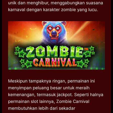
t
e
s
e
p
e
r
unik dan menghibur, menggabungkan suasana
s
b
e
g
e
e
karnaval dengan karakter zombie yang lucu.
A
o
n
r
p
o
g
a
p
k
e
m
r
Meskipun tampaknya ringan, permainan ini
menyimpan peluang besar untuk meraih
kemenangan, termasuk jackpot. Seperti halnya
permainan slot lainnya, Zombie Carnival
membutuhkan lebih dari sekadar