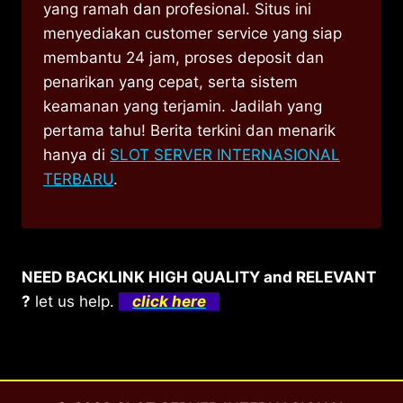
yang ramah dan profesional. Situs ini
menyediakan customer service yang siap
membantu 24 jam, proses deposit dan
penarikan yang cepat, serta sistem
keamanan yang terjamin. Jadilah yang
pertama tahu! Berita terkini dan menarik
hanya di
SLOT SERVER INTERNASIONAL
TERBARU
.
NEED BACKLINK HIGH QUALITY and RELEVANT
?
let us help.
click here