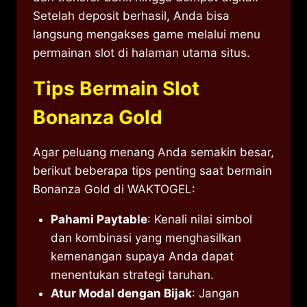
Setelah deposit berhasil, Anda bisa
langsung mengakses game melalui menu
permainan slot di halaman utama situs.
Tips Bermain Slot
Bonanza Gold
Agar peluang menang Anda semakin besar,
berikut beberapa tips penting saat bermain
Bonanza Gold di WAKTOGEL:
Pahami Paytable
: Kenali nilai simbol
dan kombinasi yang menghasilkan
kemenangan supaya Anda dapat
menentukan strategi taruhan.
Atur Modal dengan Bijak
: Jangan