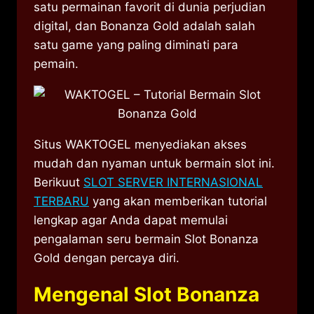
satu permainan favorit di dunia perjudian
digital, dan Bonanza Gold adalah salah
satu game yang paling diminati para
pemain.
Situs WAKTOGEL menyediakan akses
mudah dan nyaman untuk bermain slot ini.
Berikuut
SLOT SERVER INTERNASIONAL
TERBARU
yang akan memberikan tutorial
lengkap agar Anda dapat memulai
pengalaman seru bermain Slot Bonanza
Gold dengan percaya diri.
Mengenal Slot Bonanza