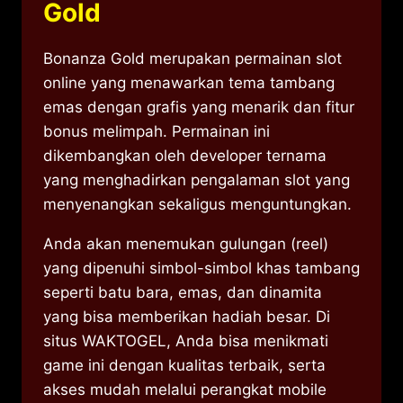
Gold
Bonanza Gold merupakan permainan slot
online yang menawarkan tema tambang
emas dengan grafis yang menarik dan fitur
bonus melimpah. Permainan ini
dikembangkan oleh developer ternama
yang menghadirkan pengalaman slot yang
menyenangkan sekaligus menguntungkan.
Anda akan menemukan gulungan (reel)
yang dipenuhi simbol-simbol khas tambang
seperti batu bara, emas, dan dinamita
yang bisa memberikan hadiah besar. Di
situs WAKTOGEL, Anda bisa menikmati
game ini dengan kualitas terbaik, serta
akses mudah melalui perangkat mobile