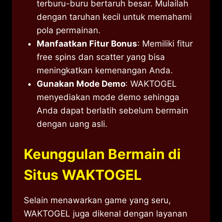
terburu-buru bertaruh besar. Mulailah
dengan taruhan kecil untuk memahami
pola permainan.
Manfaatkan Fitur Bonus
: Memiliki fitur
free spins dan scatter yang bisa
meningkatkan kemenangan Anda.
Gunakan Mode Demo
: WAKTOGEL
menyediakan mode demo sehingga
Anda dapat berlatih sebelum bermain
dengan uang asli.
Keunggulan Bermain di
Situs WAKTOGEL
Selain menawarkan game yang seru,
WAKTOGEL juga dikenal dengan layanan