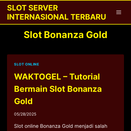
Skip
SLOT SERVER
to
INTERNASIONAL TERBARU
content
Slot Bonanza Gold
SLOT ONLINE
WAKTOGEL – Tutorial
Bermain Slot Bonanza
Gold
05/28/2025
Slot online Bonanza Gold menjadi salah