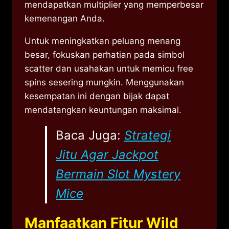
mendapatkan multiplier yang memperbesar
kemenangan Anda.
Untuk meningkatkan peluang menang
besar, fokuskan perhatian pada simbol
scatter dan usahakan untuk memicu free
spins sesering mungkin. Menggunakan
kesempatan ini dengan bijak dapat
mendatangkan keuntungan maksimal.
Baca Juga:
Strategi
Jitu Agar Jackpot
Bermain Slot Mystery
Mice
Manfaatkan Fitur Wild