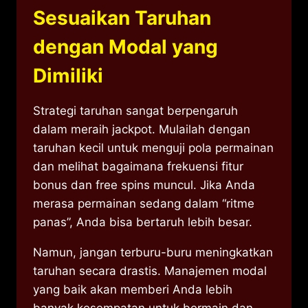
Sesuaikan Taruhan
dengan Modal yang
Dimiliki
Strategi taruhan sangat berpengaruh
dalam meraih jackpot. Mulailah dengan
taruhan kecil untuk menguji pola permainan
dan melihat bagaimana frekuensi fitur
bonus dan free spins muncul. Jika Anda
merasa permainan sedang dalam “ritme
panas”, Anda bisa bertaruh lebih besar.
Namun, jangan terburu-buru meningkatkan
taruhan secara drastis. Manajemen modal
yang baik akan memberi Anda lebih