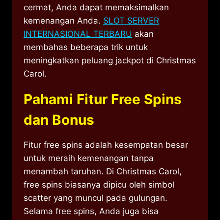
cermat, Anda dapat memaksimalkan
kemenangan Anda.
SLOT SERVER
INTERNASIONAL TERBARU
akan
membahas beberapa trik untuk
meningkatkan peluang jackpot di Christmas
Carol.
Pahami Fitur Free Spins
dan Bonus
Fitur free spins adalah kesempatan besar
untuk meraih kemenangan tanpa
menambah taruhan. Di Christmas Carol,
free spins biasanya dipicu oleh simbol
scatter yang muncul pada gulungan.
Selama free spins, Anda juga bisa