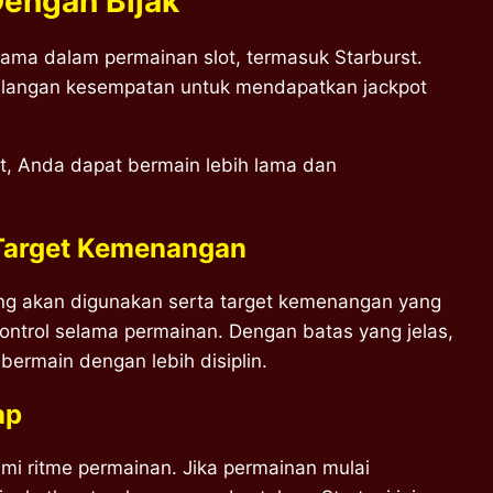
Dengan Bijak
ama dalam permainan slot, termasuk Starburst.
hilangan kesempatan untuk mendapatkan jackpot
t, Anda dapat bermain lebih lama dan
Target Kemenangan
ng akan digunakan serta target kemenangan yang
 kontrol selama permainan. Dengan batas yang jelas,
ermain dengan lebih disiplin.
ap
mi ritme permainan. Jika permainan mulai