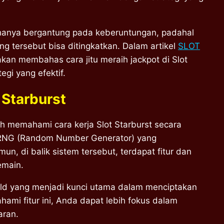
anya bergantung pada keberuntungan, padahal
g tersebut bisa ditingkatkan. Dalam artikel
SLOT
 akan membahas cara jitu meraih jackpot di Slot
gi yang efektif.
 Starburst
h memahami cara kerja Slot Starburst secara
 RNG (Random Number Generator) yang
un, di balik sistem tersebut, terdapat fitur dan
emain.
wild yang menjadi kunci utama dalam menciptakan
i fitur ini, Anda dapat lebih fokus dalam
aran.